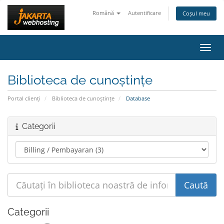
Română
Autentificare
Coșul meu
Navig
Biblioteca de cunoștințe
Portal clienți
Biblioteca de cunoștințe
Database
Categorii
Categorii