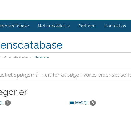
idensdatabase
Netværksstatus
Partnere
Kontakt os
densdatabase
Vidensdatabase
Database
egorier
QL
MySQL
6
8