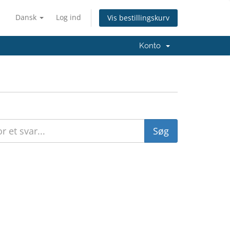
Dansk
Log ind
Vis bestillingskurv
Konto