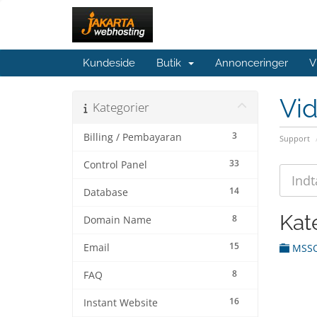
Kundeside
Butik
Annonceringer
V
Vi
Kategorier
3
Billing / Pembayaran
Support
33
Control Panel
14
Database
Kat
8
Domain Name
15
Email
MSS
8
FAQ
16
Instant Website