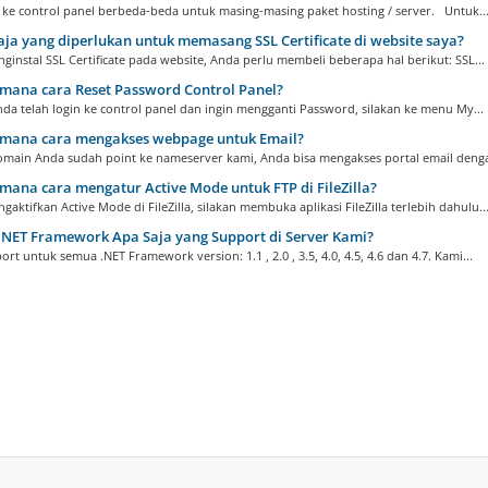
 ke control panel berbeda-beda untuk masing-masing paket hosting / server. Untuk..
ja yang diperlukan untuk memasang SSL Certificate di website saya?
instal SSL Certificate pada website, Anda perlu membeli beberapa hal berikut: SSL...
mana cara Reset Password Control Panel?
da telah login ke control panel dan ingin mengganti Password, silakan ke menu My...
mana cara mengakses webpage untuk Email?
omain Anda sudah point ke nameserver kami, Anda bisa mengakses portal email dengan
ana cara mengatur Active Mode untuk FTP di FileZilla?
aktifkan Active Mode di FileZilla, silakan membuka aplikasi FileZilla terlebih dahulu...
.NET Framework Apa Saja yang Support di Server Kami?
rt untuk semua .NET Framework version: 1.1 , 2.0 , 3.5, 4.0, 4.5, 4.6 dan 4.7. Kami...