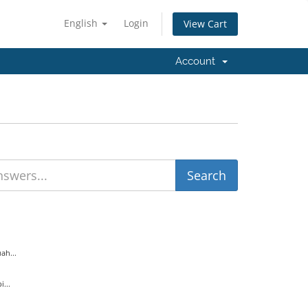
English
Login
View Cart
Account
ah...
...