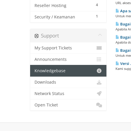
URL akses
4
Reseller Hosting
Apa sa
1
Untuk meng
Security / Keamanan
Bagai
Apabila An
Support
Bagai
Apabila d
My Support Tickets
Bagaim
Untuk meng
Announcements
Versi 
Kami suppo
Knowledgebase
Downloads
Network Status
Open Ticket