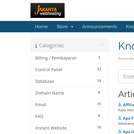
Home
Store
Announcements
Kno
Kn
Categories
3
Billing / Pembayaran
Portal H
33
Control Panel
14
Database
Arti
8
Domain Name
15
Email
Affili
Kami menye
8
FAQ
Apa FT
Sebenarnya
16
Instant Website
Apa UR