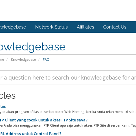
wledgebase
Network Status
Affiliates
Contact Us
owledgebase
ome
Knowledgebase
FAQ
cles
ates
diakan program afiliasi di setiap paket Web Hosting. Ketika Anda telah memiliki sebu
P Client yang cocok untuk akses FTP Site saya?
 Anda bisa menggunakan FTP Client apa saja untuk akses FTP Site di server kami. Tapi
L Address untuk Control Panel?