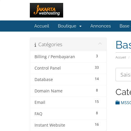
Accueil
Boutique
Annonces
Base 
Ba
Catégories
3
Billing / Pembayaran
Accueil
33
Control Panel
14
Database
Cat
8
Domain Name
15
Email
MSS
8
FAQ
16
Instant Website