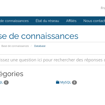
Fr
de connaissances
État du réseau
Affiliés
Nous contact
se de connaissances
Base de connaissances
Database
égories
QL
MySQL
6
8