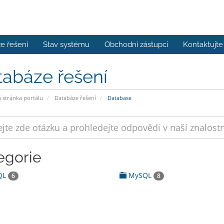
e řešení
Stav systému
Obchodní zástupci
Kontaktujte
tabáze řešení
stránka portálu
Databáze řešení
Database
egorie
QL
MySQL
6
8