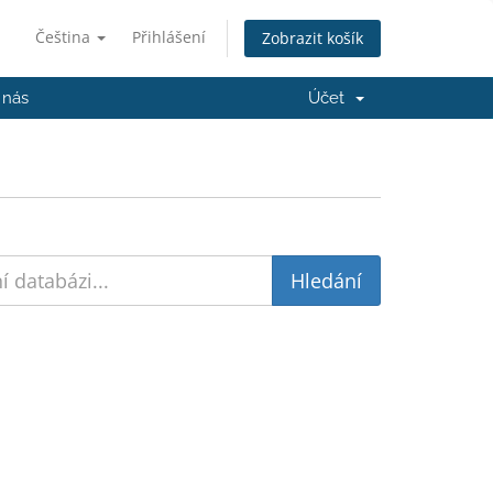
Čeština
Přihlášení
Zobrazit košík
 nás
Účet