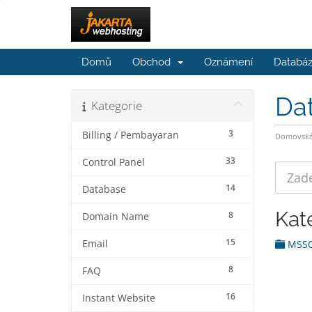
Domů
Obchod
Oznámení
Databáz
Da
Kategorie
3
Billing / Pembayaran
Domovská 
33
Control Panel
14
Database
Kat
8
Domain Name
15
Email
MSS
8
FAQ
16
Instant Website