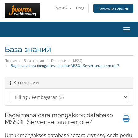
Русский
Вход
Просмотр корзины
Пере
База знаний
Портал
База знаний
Database
MSSQL
Bagaimana cara mengakses database MSSQL Server secara remote?
Категории
Bagaimana cara mengakses database
MSSQL Server secara remote?
Untuk mengakses database secara
remote
, Anda perlu