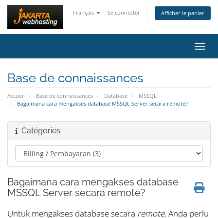
Français
Se connecter
Afficher le panier
Bascu
Base de connaissances
Accueil
Base de connaissances
Database
MSSQL
Bagaimana cara mengakses database MSSQL Server secara remote?
Catégories
Bagaimana cara mengakses database
MSSQL Server secara remote?
Untuk mengakses database secara
remote
, Anda perlu