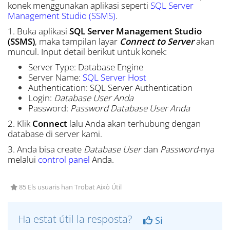
konek menggunakan aplikasi seperti
SQL Server
Management Studio (SSMS)
.
1. Buka aplikasi
SQL Server Management Studio
(SSMS)
, maka tampilan layar
Connect to Server
akan
muncul. Input detail berikut untuk konek:
Server Type: Database Engine
Server Name:
SQL Server Host
Authentication: SQL Server Authentication
Login:
Database User Anda
Password:
Password Database User Anda
2. Klik
Connect
lalu Anda akan terhubung dengan
database di server kami.
3. Anda bisa create
Database User
dan
Password
-nya
melalui
control panel
Anda.
85 Els usuaris han Trobat Això Útil
Ha estat útil la resposta?
Si