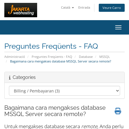
Català
Entrada
Veure Carro
Canvi
Preguntes Freqüents - FAQ
Administració
Preguntes Freqüents - FAQ
Database
MSSQL
Bagaimana cara mengakses database MSSQL Server secara remote?
Categories
Bagaimana cara mengakses database
MSSQL Server secara remote?
Untuk mengakses database secara
remote
, Anda perlu