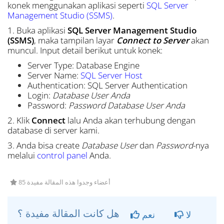
konek menggunakan aplikasi seperti
SQL Server
Management Studio (SSMS)
.
1. Buka aplikasi
SQL Server Management Studio
(SSMS)
, maka tampilan layar
Connect to Server
akan
muncul. Input detail berikut untuk konek:
Server Type: Database Engine
Server Name:
SQL Server Host
Authentication: SQL Server Authentication
Login:
Database User Anda
Password:
Password Database User Anda
2. Klik
Connect
lalu Anda akan terhubung dengan
database di server kami.
3. Anda bisa create
Database User
dan
Password
-nya
melalui
control panel
Anda.
85 أعضاء وجدوا هذه المقالة مفيدة
هل كانت المقالة مفيدة ؟
لا
نعم