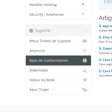
Est
4
Reseller Hosting
1
Security / Keamanan
Arti
Apa it
Suporte
Instant W
Fitur
Meus Tickets de Suporte
Fitur 'E-
Tutor
Anúncios
Tutorial 
Cara L
Base de Conhecimento
Cara Logi
Downloads
Cara 
Cara Meme
Status da Rede
Abrir Ticket