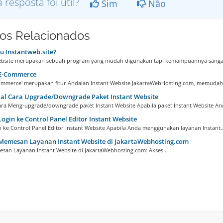
a resposta foi útil?
Sim
Não
gos Relacionados
u Instantweb.site?
ebsite merupakan sebuah program yang mudah digunakan tapi kemampuannya sangat 
 E-Commerce
Commerce' merupakan fitur Andalan Instant Website JakartaWebHosting.com, memudah
ial Cara Upgrade/Downgrade Paket Instant Website
cara Meng-upgrade/downgrade paket Instant Website Apabila paket Instant Website And
ogin ke Control Panel Editor Instant Website
n ke Control Panel Editor Instant Website Apabila Anda menggunakan layanan Instant..
Memesan Layanan Instant Website di JakartaWebhosting.com
san Layanan Instant Website di JakartaWebhosting.com: Akses...