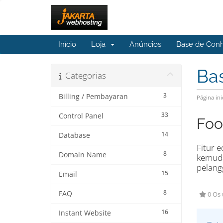
Início
Loja
Anúncios
Base de Con
Ba
Categorias
3
Billing / Pembayaran
Página ini
33
Control Panel
Foo
14
Database
Fitur e
8
Domain Name
kemuda
pelang
15
Email
8
FAQ
0 Os 
16
Instant Website