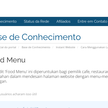
hecimento
Status da Rede
Afiliados
Entre em Contato
se de Conhecimento
cial do portal
Base de Conhecimento
Instant Website
Cara Menggunakan La
d Menu
dit 'Food Menu' ini diperuntukan bagi pemilik cafe, restaura
han dalam mendesain halaman website dengan menu-men
gan.
usuários acharam isso útil