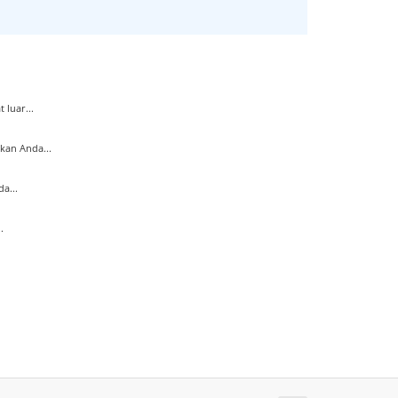
luar...
kan Anda...
a...
.