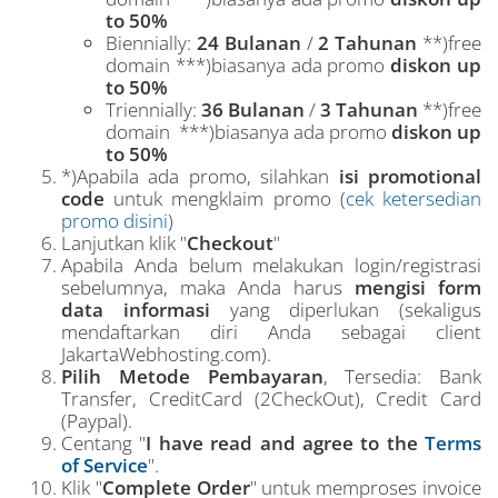
to 50%
Biennially:
24 Bulanan
/
2 Tahunan
**)free
domain ***)biasanya ada promo
diskon up
to 50%
Triennially:
36 Bulanan
/
3 Tahunan
**)free
domain ***)biasanya ada promo
diskon up
to 50%
*)Apabila ada promo, silahkan
isi promotional
code
untuk mengklaim promo (
cek ketersedian
promo disini
)
Lanjutkan klik "
Checkout
"
Apabila Anda belum melakukan login/registrasi
sebelumnya, maka Anda harus
mengisi form
data informasi
yang diperlukan (sekaligus
mendaftarkan diri Anda sebagai client
JakartaWebhosting.com).
Pilih Metode Pembayaran
, Tersedia: Bank
Transfer, CreditCard (2CheckOut), Credit Card
(Paypal).
Centang "
I have read and agree to the
Terms
of Service
".
Klik "
Complete Order
" untuk memproses invoice