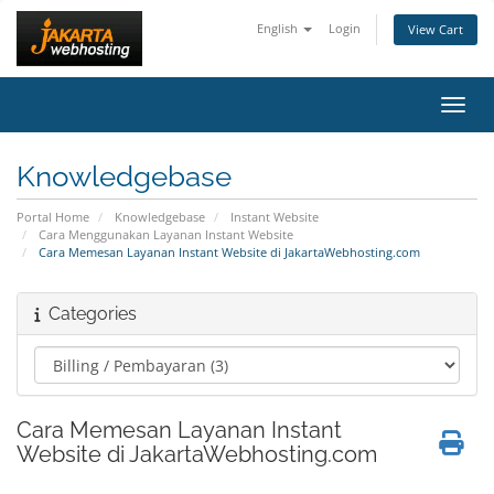
English
Login
View Cart
Toggl
Knowledgebase
Portal Home
Knowledgebase
Instant Website
Cara Menggunakan Layanan Instant Website
Cara Memesan Layanan Instant Website di JakartaWebhosting.com
Categories
Cara Memesan Layanan Instant
Website di JakartaWebhosting.com