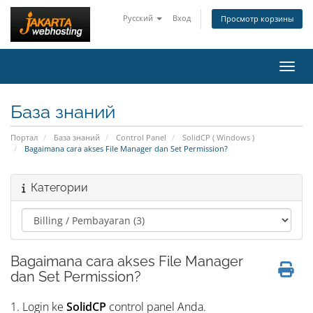
Русский
Вход
Просмотр корзины
Пере
База знаний
Портал
База знаний
Control Panel
SolidCP ( Windows )
Bagaimana cara akses File Manager dan Set Permission?
Категории
Bagaimana cara akses File Manager
dan Set Permission?
1. Login ke
SolidCP
control panel Anda.