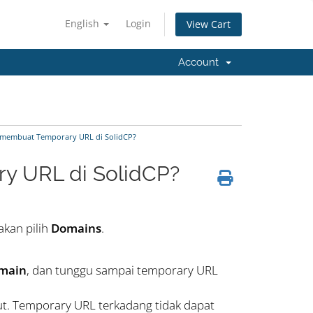
English
Login
View Cart
Account
membuat Temporary URL di SolidCP?
y URL di SolidCP?
akan pilih
Domains
.
omain
, dan tunggu sampai temporary URL
ut. Temporary URL terkadang tidak dapat