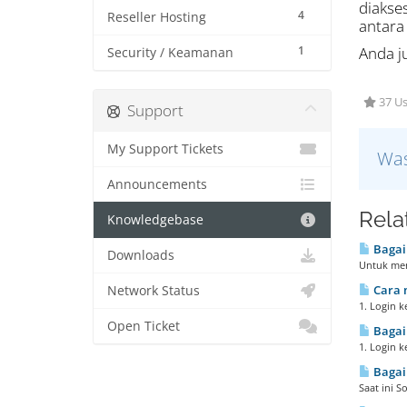
diakse
4
Reseller Hosting
antara 
1
Anda j
Security / Keamanan
37 Us
Support
My Support Tickets
Was
Announcements
Rela
Knowledgebase
Bagai
Downloads
Untuk memb
Cara 
Network Status
1. Login k
Open Ticket
Bagai
1. Login k
Bagaim
Saat ini S