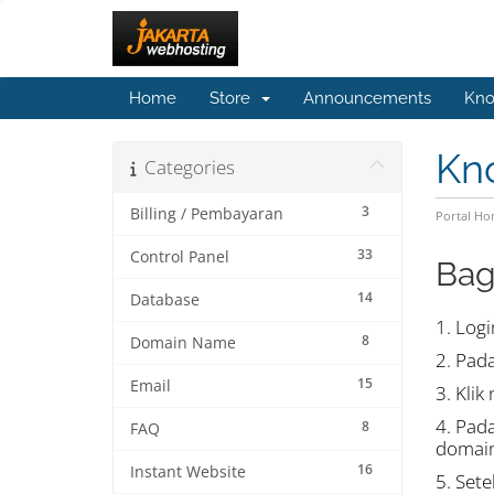
Home
Store
Announcements
Kno
Kn
Categories
3
Billing / Pembayaran
Portal H
33
Control Panel
Bag
14
Database
1. Log
8
Domain Name
2. Pad
15
Email
3. Kli
4. Pad
8
FAQ
domain
16
Instant Website
5. Set