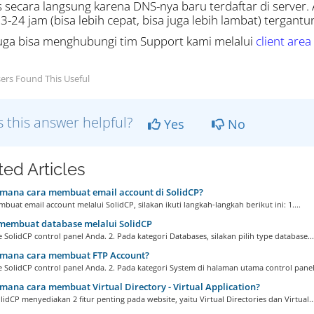
s secara langsung karena DNS-nya baru terdaftar di serve
3-24 jam (bisa lebih cepat, bisa juga lebih lambat) tergant
uga bisa menghubungi tim Support kami melalui
client area
ers Found This Useful
 this answer helpful?
Yes
No
ted Articles
mana cara membuat email account di SolidCP?
uat email account melalui SolidCP, silakan ikuti langkah-langkah berikut ini: 1....
membuat database melalui SolidCP
e SolidCP control panel Anda. 2. Pada kategori Databases, silakan pilih type database...
mana cara membuat FTP Account?
e SolidCP control panel Anda. 2. Pada kategori System di halaman utama control panel.
ana cara membuat Virtual Directory - Virtual Application?
olidCP menyediakan 2 fitur penting pada website, yaitu Virtual Directories dan Virtual..