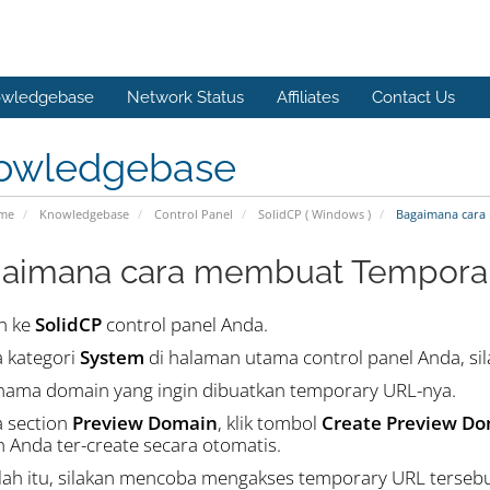
wledgebase
Network Status
Affiliates
Contact Us
owledgebase
ome
Knowledgebase
Control Panel
SolidCP ( Windows )
Bagaimana cara 
aimana cara membuat Temporar
in ke
SolidCP
control panel Anda.
a kategori
System
di halaman utama control panel Anda, sil
k nama domain yang ingin dibuatkan temporary URL-nya.
a section
Preview Domain
, klik tombol
Create Preview D
 Anda ter-create secara otomatis.
elah itu, silakan mencoba mengakses temporary URL terseb