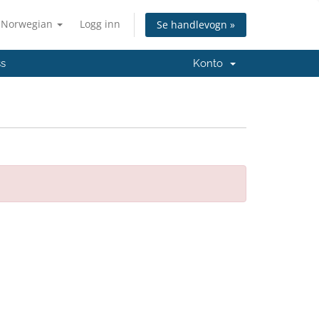
Norwegian
Logg inn
Se handlevogn »
ss
Konto