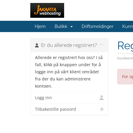
Hjem
Butikk
Driftsmeldinger
Kunn
Reg
Er du allerede registrert?
Allerede er registrert hos oss? I så
Kundeomr
fall, klikk på knappen under for å
logge inn på vårt klient området
For o
fra der du kan administrere
kontoen.
Logg inn
Tilbakestille passord