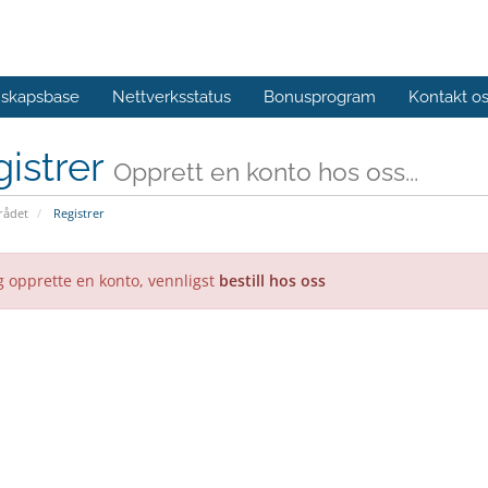
skapsbase
Nettverksstatus
Bonusprogram
Kontakt o
istrer
Opprett en konto hos oss...
ådet
Registrer
g opprette en konto, vennligst
bestill hos oss