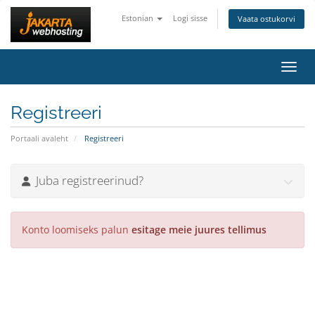
Estonian
Logi sisse
Vaata ostukorvi
Lülit
Registreeri
Portaali avaleht
Registreeri
Juba registreerinud?
Konto loomiseks palun
esitage meie juures tellimus