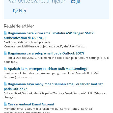
Var dette svaret til hjelp?
Ja
Nei
Relaterte artikler
Bagaimana cara kirim email melalui ASP dengan SMTP
authentication di ASP.NET?
Berikut adalah contoh sample code :
'Create a new MailMessage object and specify the"From" and...
Bagaimana cara setup email pada Outlook 2007?
1. Buka Outlook 2007. 2. Klik menu the Tools, dan pilih Account Settings. 3. Klik
pada tab...
Apakah kami memperbolehkan Bulk Mail Sending?
Kami secara ketat tidak mengizinkan pengiriman Email Massal ( Bulk Mail
Sending ), kita akan...
Bagaimana saya menyimpan salinan email di server saat set
pada Outlook?
Buka aplikasi Outlook, dan klik pada "Tools -> E-mail Accounts". Pilih "View or
change...
Cara membuat Email Account
Membuat email account dilakukan melalui Control Panel. Jika Anda
menggunakan Linux Hosting, Anda...