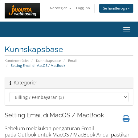
Norwegian
Logg inn
Se handlevogn »
Bytt 
Kunnskapsbase
Kundeområdet
Kunnskapsbase
Email
Setting Email di MacOS / MacBook
Kategorier
Setting Email di MacOS / MacBook
Sebelum melakukan pengaturan Email
pada
Outlook
untuk
MacOS /
MacBook
Anda, pastikan