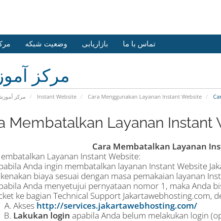
تماس با ما
بازاریابی
وضعیت شبکه
مرک
مرکز آمو
مرکز آموز
Instant Website
Cara Menggunakan Layanan Instant Website
Car
a Membatalkan Layanan Instant 
Cara Membatalkan Layanan Ins
embatalkan Layanan Instant Website:
pabila Anda ingin membatalkan layanan Instant Website Ja
ikenakan biaya sesuai dengan masa pemakaian layanan Inst
pabila Anda menyetujui pernyataan nomor 1, maka Anda 
icket ke bagian Technical Support Jakartawebhosting.com, d
Akses
http://services.jakartawebhosting.com/
Lakukan login
apabila Anda belum melakukan login (op