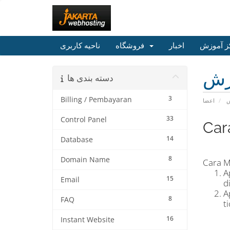
ز آموزش
اخبار
فروشگاه
ناحیه کاربری
زش
دسته بندی ها
3
Billing / Pembayaran
ش
اعضا
33
Control Panel
Car
14
Database
8
Domain Name
Cara M
A
15
Email
d
A
8
FAQ
t
16
Instant Website