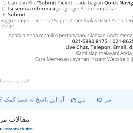
Cari dan Klik "
Submit Ticket
" pada bagian
Quick Navig
Isi semua informasi
yang ingin Anda sampaikan
Submit
unggu sampai Technical Support membalas ticket Anda den
ebsite.
Apabila Anda memiliki pertanyaan, silahkan Anda meng
021-5890 8175 | 021-863
Live Chat, Telepon, Email, d
Kami siap melayani Anda
Cara Memesan Layanan Instant Website di
کاربر این را مفید یافت
آیا این پاسخ به شما کمک کرد؟
خیر
بلی
مقالات مر
u Instantweb.site?