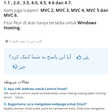
1.1 , 2.0 , 3.5, 4.0, 4.5, 4.6 dan 4.7.
Kami juga support:
MVC 2, MVC 3, MVC 4, MVC 5 dan
MVC 6.
Fitur-fitur di atas hanya tersedia untuk
Windows
Hosting.
0 کاربر این را مفید یافتند
آیا این پاسخ به شما کمک کرد؟
بلی
خیر
مقالات مربوطه
Apa URL Address untuk Control Panel?
URL akses ke control panel berbeda-beda untuk masing-masing paket hosting /
server. Untuk...
Bagaimana cara mengakses webpage untuk Email?
Apabila domain Anda sudah point ke nameserver kami, Anda bisa mengakses