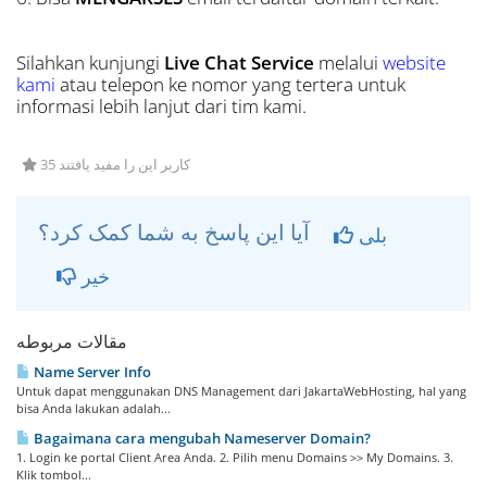
Silahkan kunjungi
Live Chat Service
melalui
website
kami
atau telepon ke nomor yang tertera untuk
informasi lebih lanjut dari tim kami.
35 کاربر این را مفید یافتند
آیا این پاسخ به شما کمک کرد؟
بلی
خیر
مقالات مربوطه
Name Server Info
Untuk dapat menggunakan DNS Management dari JakartaWebHosting, hal yang
bisa Anda lakukan adalah...
Bagaimana cara mengubah Nameserver Domain?
1. Login ke portal Client Area Anda. 2. Pilih menu Domains >> My Domains. 3.
Klik tombol...