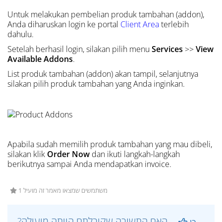
Untuk melakukan pembelian produk tambahan (addon),
Anda diharuskan login ke portal
Client Area
terlebih
dahulu
.
Setelah berhasil login, silakan pilih menu
Services
>>
View
Available Addons
.
List produk tambahan (addon) akan tampil, selanjutnya
silakan pilih produk tambahan yang Anda inginkan.
Apabila sudah memilih produk tambahan yang mau dibeli,
silakan klik
Order Now
dan ikuti langkah-langkah
berikutnya sampai Anda mendapatkan invoice.
1 משתמשים שמצאו מאמר זה מועיל
?האם התשובה שקיבלתם הייתה מועילה