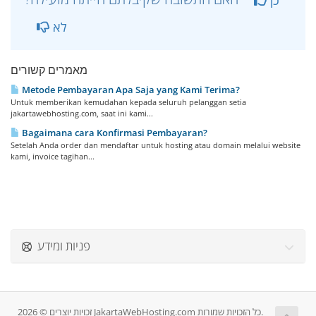
כן
לא
מאמרים קשורים
Metode Pembayaran Apa Saja yang Kami Terima?
Untuk memberikan kemudahan kepada seluruh pelanggan setia
jakartawebhosting.com, saat ini kami...
Bagaimana cara Konfirmasi Pembayaran?
Setelah Anda order dan mendaftar untuk hosting atau domain melalui website
kami, invoice tagihan...
פניות ומידע
זכויות יוצרים © 2026 JakartaWebHosting.com כל הזכויות שמורות.