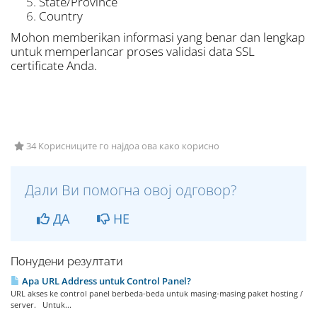
State/Province
Country
Mohon memberikan informasi yang benar dan lengkap
untuk memperlancar proses validasi data SSL
certificate Anda.
34 Корисниците го најдоа ова како корисно
Дали Ви помогна овој одговор?
ДА
НЕ
Понудени резултати
Apa URL Address untuk Control Panel?
URL akses ke control panel berbeda-beda untuk masing-masing paket hosting /
server. Untuk...