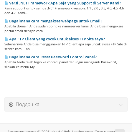
Versi .NET Framework Apa Saja yang Support di Server Kami?
Kami support untuk semua .NET Framework version: 1.1 , 2.0 , 3.5, 4.0, 4.5, 4.6
dan 4.7. Kami...
Bagaimana cara mengakses webpage untuk Email?
Apabila domain Anda sudah point ke nameserver kami, Anda bisa mengakses
portal email dengan cara...
Apa FTP Client yang cocok untuk akses FTP Site saya?
Sebenarnya Anda bisa menggunakan FTP Client apa saja untuk akses FTP Site di
server kami. Tapi...
Bagaimana cara Reset Password Control Panel?
Apabila Anda telah login ke control panel dan ingin mengganti Password,
silakan ke menu My...
Поддршка
Авторски права © 2026 JakartaWebHosting.com. Сите права