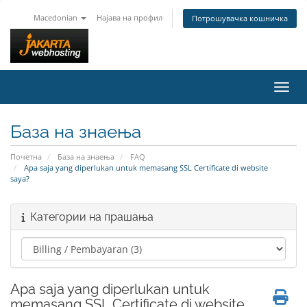
Macedonian
Најава на профил
Потрошувачка кошничка
Вклу
База на знаења
Почетна
База на знаења
FAQ
Apa saja yang diperlukan untuk memasang SSL Certificate di website
saya?
Категории на прашања
Apa saja yang diperlukan untuk
memasang SSL Certificate di website