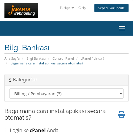
Türkçe
Giriş
Sepeti Görüntüle
Gezin
Bilgi Bankası
Ana Sayfa
Bilgi Bankası
Control Panel
cPanel ( Linux )
Bagaimana cara instal aplikasi secara otomatis?
Kategoriler
Bagaimana cara instal aplikasi secara
otomatis?
1. Login ke
cPanel
Anda.