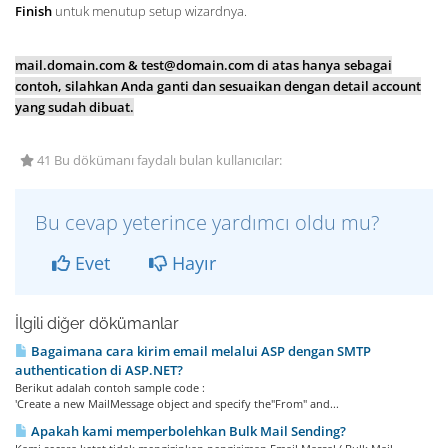
Finish
untuk menutup setup wizardnya.
mail.domain.com & test@domain.com di atas hanya sebagai
contoh, silahkan Anda ganti dan sesuaikan dengan detail account
yang sudah dibuat.
41 Bu dökümanı faydalı bulan kullanıcılar:
Bu cevap yeterince yardımcı oldu mu?
Evet
Hayır
İlgili diğer dökümanlar
Bagaimana cara kirim email melalui ASP dengan SMTP
authentication di ASP.NET?
Berikut adalah contoh sample code :
'Create a new MailMessage object and specify the"From" and...
Apakah kami memperbolehkan Bulk Mail Sending?