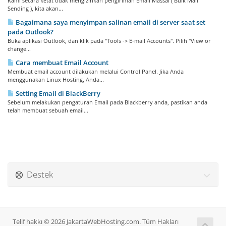
Kami secara ketat tidak mengizinkan pengiriman Email Massal ( Bulk Mail
Sending ), kita akan...
Bagaimana saya menyimpan salinan email di server saat set
pada Outlook?
Buka aplikasi Outlook, dan klik pada "Tools -> E-mail Accounts". Pilih "View or
change...
Cara membuat Email Account
Membuat email account dilakukan melalui Control Panel. Jika Anda
menggunakan Linux Hosting, Anda...
Setting Email di BlackBerry
Sebelum melakukan pengaturan Email pada Blackberry anda, pastikan anda
telah membuat sebuah email...
Destek
Telif hakkı © 2026 JakartaWebHosting.com. Tüm Hakları