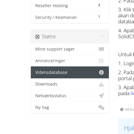
2. Pad
4
Reseller Hosting
3. Klik
akan d
1
Security / Keamanan
databas
4. Apa
Støtte
SolidC
Mine support sager
Untuk
Annonceringer
1. Log
2. Pad
Vidensdatabase
portal
Downloads
3. Apa
pada
l
Netværksstatus
Ny Sag
44 Ku
Hja