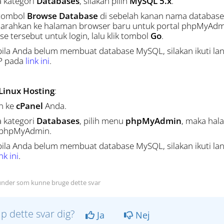
a kategori
Databases
, silakan pilih
MySQL 5.x
.
 tombol
Browse Database
di sebelah kanan nama database 
iarahkan ke halaman browser baru untuk portal phpMyAd
e tersebut untuk login, lalu klik tombol
Go
.
bila Anda belum membuat database MySQL, silakan ikuti l
P pada
link ini
.
Linux Hosting
:
in ke
cPanel
Anda.
a kategori
Databases
, pilih menu
phpMyAdmin
, maka hal
 phpMyAdmin.
bila Anda belum membuat database MySQL, silakan ikuti 
ink ini
.
nder som kunne bruge dette svar
lp dette svar dig?
Ja
Nej