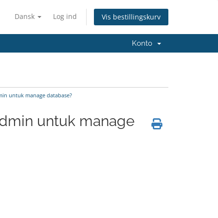
Dansk
Log ind
Vis bestillingskurv
Konto
in untuk manage database?
dmin untuk manage