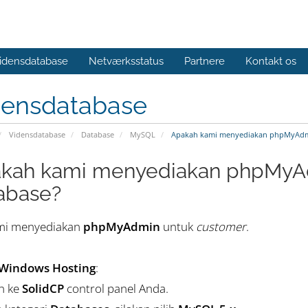
idensdatabase
Netværksstatus
Partnere
Kontakt os
densdatabase
Vidensdatabase
Database
MySQL
Apakah kami menyediakan phpMyAdm
kah kami menyediakan phpMyA
abase?
ami menyediakan
phpMyAdmin
untuk
customer
.
Windows Hosting
:
in ke
SolidCP
control panel Anda.