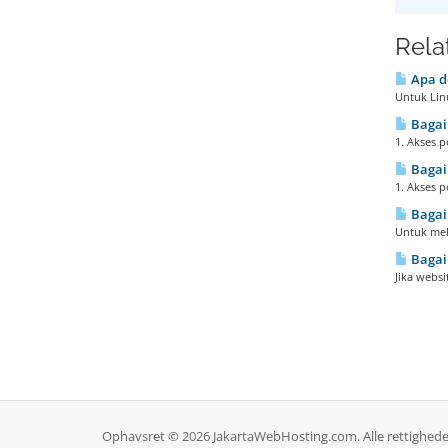
Rela
Apa de
Untuk Lin
Bagaim
1. Akses p
Bagaim
1. Akses p
Bagai
Untuk mel
Bagaim
Jika webs
Ophavsret © 2026 JakartaWebHosting.com. Alle rettighede