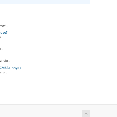
gai...
base?
...
...
ahulu...
CMS lainnya)
ror...