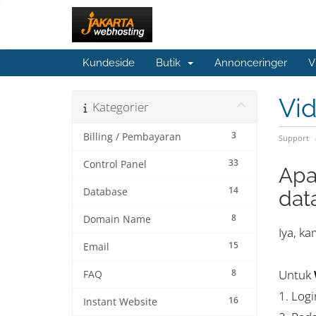
Kundeside
Butik
Annonceringer
V
Vi
Kategorier
3
Billing / Pembayaran
Support
33
Control Panel
Apa
14
Database
dat
8
Domain Name
Iya, k
15
Email
8
Untuk
FAQ
1. Log
16
Instant Website