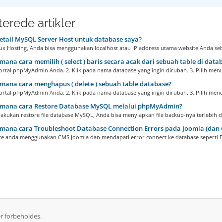
terede artikler
tail MySQL Server Host untuk database saya?
ux Hosting, Anda bisa menggunakan localhost atau IP address utama website Anda seba
ana cara memilih ( select ) baris secara acak dari sebuah table di data
ortal phpMyAdmin Anda. 2. Klik pada nama database yang ingin dirubah. 3. Pilih menu
ana cara menghapus ( delete ) sebuah table database?
ortal phpMyAdmin Anda. 2. Klik pada nama database yang ingin dirubah. 3. Pilih menu
mana cara Restore Database MySQL melalui phpMyAdmin?
akukan restore file database MySQL, Anda bisa menyiapkan file backup-nya terlebih d
ana cara Troubleshoot Database Connection Errors pada Joomla (dan 
ite anda menggunakan CMS Joomla dan mendapati error connect ke database seperti Er
r forbeholdes.