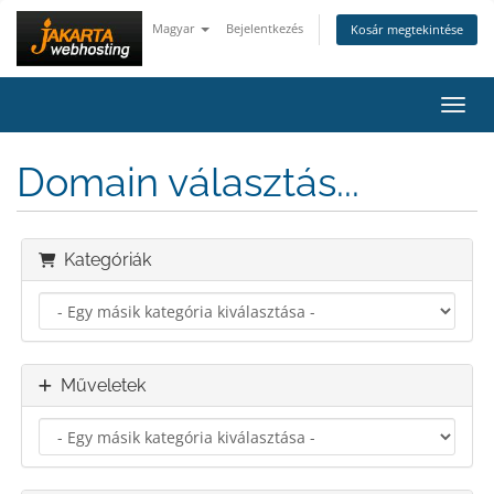
Magyar
Bejelentkezés
Kosár megtekintése
Váltá
Domain választás...
Kategóriák
Műveletek