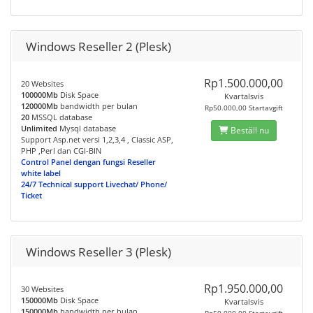
Windows Reseller 2 (Plesk)
Rp1.500.000,00
20 Websites
100000Mb
Disk Space
Kvartalsvis
120000Mb
bandwidth per bulan
Rp50.000,00 Startavgift
20
MSSQL database
Unlimited
Mysql database
Beställ nu
Support Asp.net versi 1,2,3,4 , Classic ASP,
PHP ,Perl dan CGI-BIN
Control Panel dengan fungsi Reseller
white label
24/7 Technical support Livechat/ Phone/
Ticket
Windows Reseller 3 (Plesk)
Rp1.950.000,00
30 Websites
150000Mb
Disk Space
Kvartalsvis
150000Mb
bandwidth per bulan