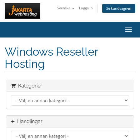
Svenska
Logga in
Se kundvagnen
Växla
Windows Reseller
Hosting
Kategorier
Handlingar