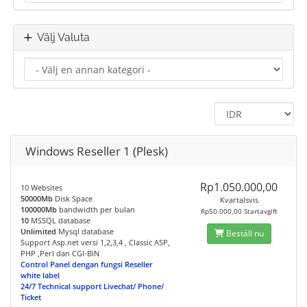
Välj Valuta
Windows Reseller 1 (Plesk)
Rp1.050.000,00
10 Websites
50000Mb
Disk Space
Kvartalsvis
100000Mb
bandwidth per bulan
Rp50.000,00 Startavgift
10
MSSQL database
Unlimited
Mysql database
Beställ nu
Support Asp.net versi 1,2,3,4 , Classic ASP,
PHP ,Perl dan CGI-BIN
Control Panel dengan fungsi Reseller
white label
24/7 Technical support Livechat/ Phone/
Ticket