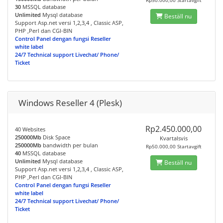
Rp50.000,00 Startavgift
30
MSSQL database
Unlimited
Mysql database
Beställ nu
Support Asp.net versi 1,2,3,4 , Classic ASP,
PHP ,Perl dan CGI-BIN
Control Panel dengan fungsi Reseller
white label
24/7 Technical support Livechat/ Phone/
Ticket
Windows Reseller 4 (Plesk)
Rp2.450.000,00
40 Websites
250000Mb
Disk Space
Kvartalsvis
250000Mb
bandwidth per bulan
Rp50.000,00 Startavgift
40
MSSQL database
Unlimited
Mysql database
Beställ nu
Support Asp.net versi 1,2,3,4 , Classic ASP,
PHP ,Perl dan CGI-BIN
Control Panel dengan fungsi Reseller
white label
24/7 Technical support Livechat/ Phone/
Ticket