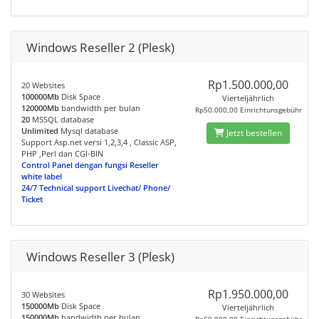
Windows Reseller 2 (Plesk)
Rp1.500.000,00
20 Websites
100000Mb
Disk Space
Vierteljährlich
120000Mb
bandwidth per bulan
Rp50.000,00 Einrichtunsgebühr
20
MSSQL database
Unlimited
Mysql database
Jetzt bestellen
Support Asp.net versi 1,2,3,4 , Classic ASP,
PHP ,Perl dan CGI-BIN
Control Panel dengan fungsi Reseller
white label
24/7 Technical support Livechat/ Phone/
Ticket
Windows Reseller 3 (Plesk)
Rp1.950.000,00
30 Websites
150000Mb
Disk Space
Vierteljährlich
150000Mb
bandwidth per bulan