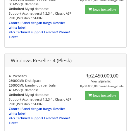
Rp50.000,00 Einrichtunsgebühr
30
MSSQL database
Unlimited
Mysql database
Jetzt bestellen
Support Asp.net versi 1,2,3,4 , Classic ASP,
PHP ,Perl dan CGI-BIN
Control Panel dengan fungsi Reseller
white label
24/7 Technical support Livechat/ Phone/
Ticket
Windows Reseller 4 (Plesk)
Rp2.450.000,00
40 Websites
250000Mb
Disk Space
Vierteljährlich
250000Mb
bandwidth per bulan
Rp50.000,00 Einrichtunsgebühr
40
MSSQL database
Unlimited
Mysql database
Jetzt bestellen
Support Asp.net versi 1,2,3,4 , Classic ASP,
PHP ,Perl dan CGI-BIN
Control Panel dengan fungsi Reseller
white label
24/7 Technical support Livechat/ Phone/
Ticket