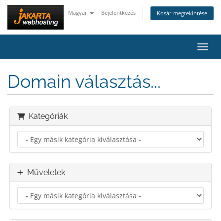
Magyar
Bejelentkezés
Kosár megtekintése
Váltá
Domain választás...
Kategóriák
Műveletek