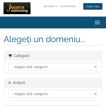
Română
Autentificare
Coșul meu
Navig
Alegeți un domeniu...
Categorii
Acțiuni