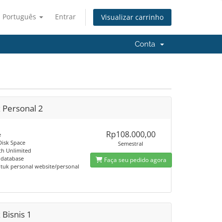
Português
Entrar
Visualizar carrinho
Conta
 Personal 2
Rp108.000,00
e
isk Space
Semestral
h Unlimited
 database
Faça seu pedido agora
tuk personal website/personal
 Bisnis 1