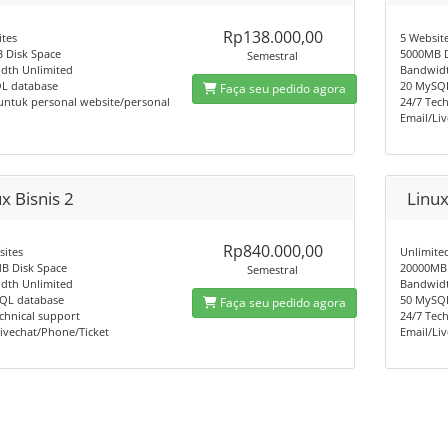
Rp138.000,00
tes
5 Websit
 Disk Space
5000MB D
Semestral
dth Unlimited
Bandwidt
L database
20 MySQ
Faça seu pedido agora
untuk personal website/personal
24/7 Tec
Email/Li
x Bisnis 2
Linux
Rp840.000,00
sites
Unlimite
B Disk Space
20000MB 
Semestral
dth Unlimited
Bandwidt
QL database
50 MySQ
Faça seu pedido agora
chnical support
24/7 Tec
ivechat/Phone/Ticket
Email/Li