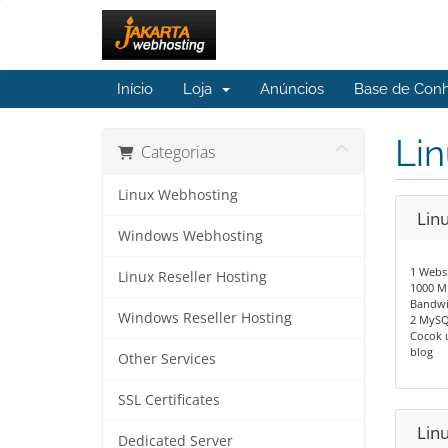
Início
Loja
Anúncios
Base de Con
Li
Categorias
Linux Webhosting
Lin
Windows Webhosting
1 Webs
Linux Reseller Hosting
1000 M
Bandwi
Windows Reseller Hosting
2 MySQ
Cocok 
blog
Other Services
SSL Certificates
Lin
Dedicated Server