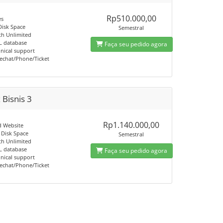
Rp510.000,00
es
isk Space
Semestral
h Unlimited
L database
Faça seu pedido agora
hnical support
vechat/Phone/Ticket
 Bisnis 3
Rp1.140.000,00
d Website
Disk Space
Semestral
h Unlimited
L database
Faça seu pedido agora
hnical support
vechat/Phone/Ticket