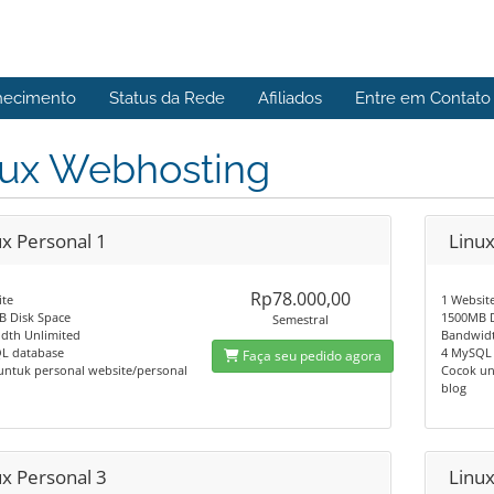
hecimento
Status da Rede
Afiliados
Entre em Contato
nux Webhosting
ux Personal 1
Linux
Rp78.000,00
ite
1 Websit
B Disk Space
1500MB D
Semestral
dth Unlimited
Bandwidt
L database
4 MySQL
Faça seu pedido agora
untuk personal website/personal
Cocok un
blog
ux Personal 3
Linux