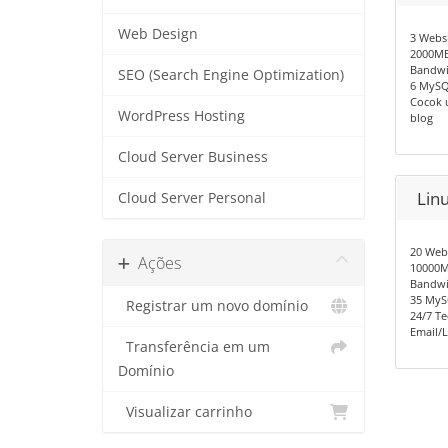
Web Design
3 Websi
2000MB
Bandwi
SEO (Search Engine Optimization)
6 MySQ
Cocok 
WordPress Hosting
blog
Cloud Server Business
Linu
Cloud Server Personal
20 Web
Ações
10000M
Bandwi
35 MyS
Registrar um novo domínio
24/7 Te
Email/L
Transferência em um
Domínio
Visualizar carrinho