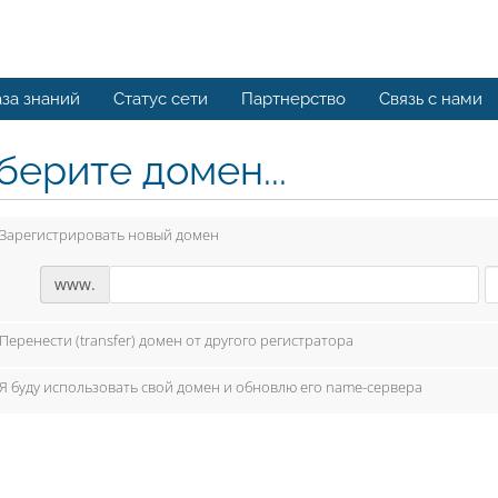
за знаний
Статус сети
Партнерство
Связь с нами
берите домен...
Зарегистрировать новый домен
www.
Перенести (transfer) домен от другого регистратора
Я буду использовать свой домен и обновлю его name-сервера