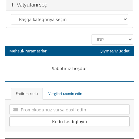
Valyutanı seç
Məhsul/Parametrlər
Qiymət/Müddət
Səbətiniz boşdur
Endirim kodu
Vergiləri təxmin edin
Kodu təsdiqləyin