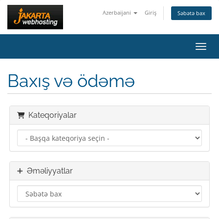
Azerbaijani
Giriş
Səbətə bax
Naviq
Baxış və ödəmə
Kateqoriyalar
Əməliyyatlar