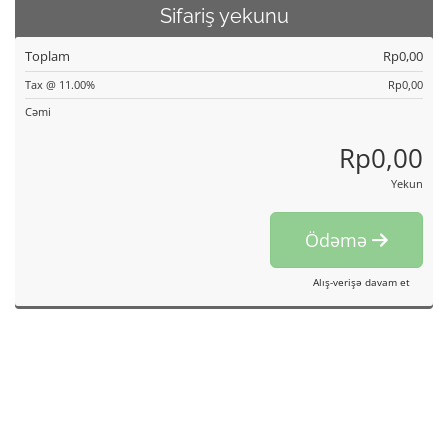
Sifariş yekunu
Toplam
Rp0,00
Tax @ 11.00%
Rp0,00
Cəmi
Rp0,00
Yekun
Ödəmə
Alış-verişə davam et