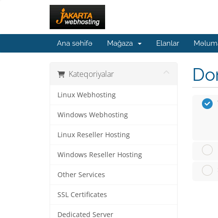
Ana səhifə
Mağaza
Elanlar
Məluma
Dom
Kateqoriyalar
Linux Webhosting
Windows Webhosting
Linux Reseller Hosting
Windows Reseller Hosting
Other Services
SSL Certificates
Dedicated Server