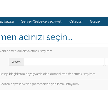
t bazası
Server/Şəbəkə vəziyyəti
Ortaqlar
Əlaqə
en adınızı seçin...
Yeni domen adı əlavə etmək istəyirəm.
www.
Başqa bir şirkətdə qeydiyyatda olan domeni transfer etmək istəyirəm.
Sadəcə neymserverləri (nameserver) yeniləmək istəyirəm.