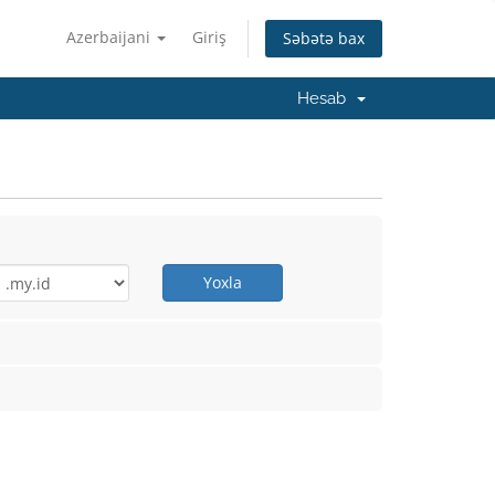
Azerbaijani
Giriş
Səbətə bax
Hesab
Yoxla