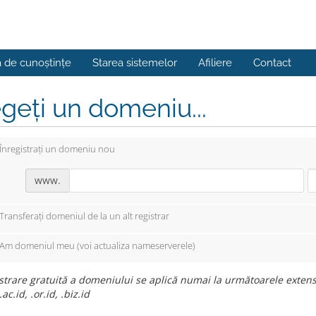
a de cunoștințe
Starea sistemelor
Afiliere
Contact
geți un domeniu...
Înregistrați un domeniu nou
www.
Transferați domeniul de la un alt registrar
Am domeniul meu (voi actualiza nameserverele)
strare gratuită a domeniului se aplică numai la următoarele extensii: .
.ac.id, .or.id, .biz.id