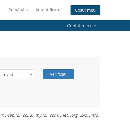
Română
Autentificare
Coșul meu
Contul meu
Verificați
web.id, .co.id, .my.id, .com, .net, .org, .biz, .info,