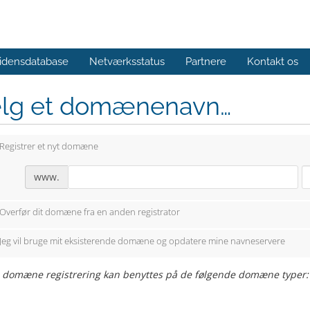
idensdatabase
Netværksstatus
Partnere
Kontakt os
lg et domænenavn…
Registrer et nyt domæne
www.
Overfør dit domæne fra en anden registrator
Jeg vil bruge mit eksisterende domæne og opdatere mine navneservere
 domæne registrering kan benyttes på de følgende domæne typer: .co