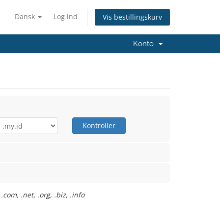
Dansk
Log ind
Vis bestillingskurv
Konto
Kontroller
m, .net, .org, .biz, .info