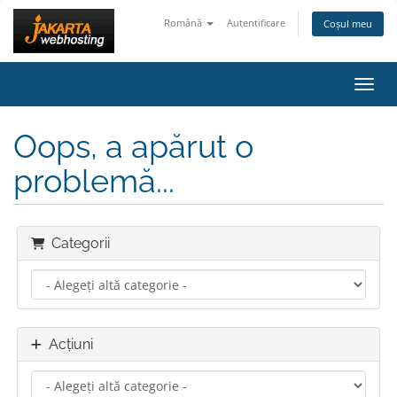
Română
Autentificare
Coșul meu
Navig
Oops, a apărut o
problemă...
Categorii
Acțiuni