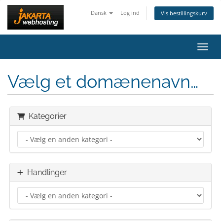
Dansk
Log ind
Vis bestillingskurv
Skift
Vælg et domænenavn…
Kategorier
Handlinger